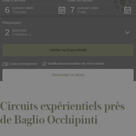
Date d'arrivée:
Date de départ:
6
7
AUGUST 2026
AUGUST 2026
Thursday
Friday
Personnes:
2
ADULTES:
Chambres: 1
modification/annulation de réservations
Code promotionnel:
Demander un devis
Circuits expérientiels près
de Baglio Occhipinti