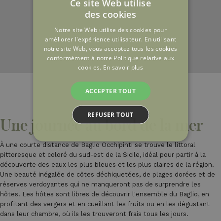
Ce site Web utilise
des cookies
ITALIAN
Notre site Web utilise des cookies pour
ENGLISH
améliorer l'expérience utilisateur. En utilisant
notre site Web, vous acceptez tous les cookies
FRENCH
conformément à notre Politique relative aux
cookies.
En savoir plus
ACCEPTER TOUT
REFUSER TOUT
Une journée au bord de la mer
À une courte distance de Baglio Occhipinti se trouve le littoral
pittoresque et coloré du sud-est de la Sicile, idéal pour partir à la
découverte des eaux les plus bleues et les plus claires de la région.
Une beauté inégalée de côtes déchiquetées, de plages dorées et de
réserves verdoyantes qui ne manqueront pas de surprendre les
hôtes. Les hôtes sont libres de découvrir l'ensemble du Baglio, en
profitant des vergers et en cueillant les fruits ou en les dégustant
dans leur chambre, où ils les trouveront frais tous les jours.