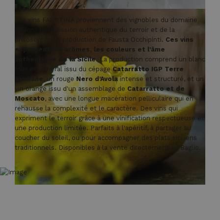
Les vins FAUSTINA proviennent des vignobles du domaine
et sont l'expression authentique du terroir et de la
philosophie de production de Fausta Occhipinti.
Ces vins
expriment les arômes, les couleurs et l'âme
authentique de la Sicile
. La production comprend un blanc
frais et minéral issu du cépage
Catarratto IGP Terre
Siciliane
, un rouge
Nero d'Avola
intense et structuré, et un
vin orange issu d'un assemblage de
Catarratto et de
Moscato
, avec une longue macération pelliculaire qui en
rehausse la complexité et le caractère. Des vins qui
expriment le terroir grâce à une vinification respectueuse et
une production limitée. Parfaits à l'apéritif, à partager au
coucher du soleil, ou pour accompagner des plats siciliens
traditionnels. Disponibles à la vente directement au Baglio.