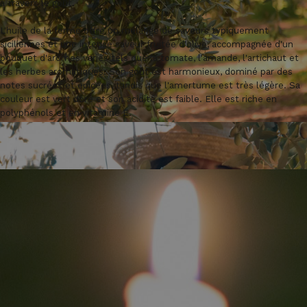
à travers le goût.
L'huile de la ferme offre un mélange de saveurs typiquement
siciliennes et une intense saveur fruitée d'olive, accompagnée d'un
bouquet d'arômes variés tels que la tomate, l'amande, l'artichaut et
les herbes aromatiques. Son goût est harmonieux, dominé par des
notes sucrées et épicées, tandis que l'amertume est très légère. Sa
couleur est vert doré et son acidité est faible. Elle est riche en
polyphénols et en vitamine E.