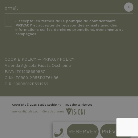
J'accepte les termes de la politique de confidentialité
PRIVACY
et accepter de recevoir des e-mails avec des
informations sur les dernières promotions, événements et
campagnes
COOKIE POLICY
PRIVACY POLICY
Azienda Agricola Fausta Occhipinti
P.IVA IT01438650887
CIN: IT088012B55D3Z6H86
CIR: 19088012B521262
Copyright © 2026 Baglio Occhipinti - Tous droits réservés
agence digitale pour hôtels de charme
RESERVER
PRÉVENTIF