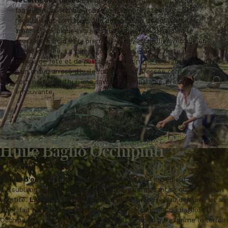
récolte des olives
est un moment important pour la
famille et rassemble tous ses membres. Les jours de
récolte sont consacrés à la dégustation des olives encore
amères, aux pique-niques sous l'olivier en attendant le
pressage à froid et la première huile, accueillie avec joie en
fin de journée. La campagne oléicole était et reste un
temps de fête et de partage, tout comme la dégustation de
pain chaud arrosé d'huile fraîchement pressée conserve, hier
comme aujourd'hui, une saveur incomparable, presque
émouvante.
Huile Baglio Occhipinti
L'huile d'olive est au cœur de la cuisine
: un ingrédient essentiel
qui sublime chaque plat du restaurant, garantissant sa qualité et son
identité.
La dégustation d'huile d'olive
, proposée au déjeuner et au
dîner, fait partie intégrante de l'expérience culinaire du Baglio
Occhipinti, un geste simple et pourtant profond qui exprime le terroir