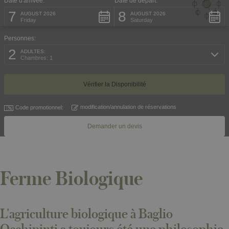
Date d'arrivée:
Date de départ:
7
8
AUGUST 2026
AUGUST 2026
Friday
Saturday
Personnes:
2
ADULTES:
Chambres: 1
modification/annulation de réservations
Code promotionnel:
Demander un devis
Ferme Biologique
L'agriculture biologique à Baglio