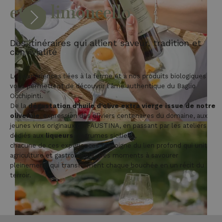
et de limoncello
Des itinéraires qui allient saveur, tradition et
convivialité
Les expériences liées à la ferme et à nos produits biologiques
vous permettent de découvrir l'âme authentique du Baglio
Occhipinti.
De la
dégustation d'huile d'olive extra vierge issue de notre
oliveraie
, expression des oliviers centenaires du domaine, aux
jeunes vins originaux de FAUSTINA, en passant par les ateliers
dédiés aux
liqueurs
d'agrumes siciliens,
chacune de ces expériences témoigne du lien profond qui unit
agriculture et gastronomie. Des moments à savourer
pleinement, qui transforment chaque bouchée en un récit du
terroir.