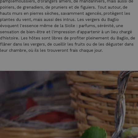
pamplemoussiers, d'orangers amers, de mandariniers, mais aussi de
poiriers, de grenadiers, de pruniers et de figuiers. Tout autour, de
hauts murs en pierres sèches, savamment agencés, protègent les
plantes du vent, mais aussi des intrus. Les vergers du Baglio
évoquent l'essence même de la Sicile : parfums, sérénité, une
sensation de bien-être et l'impression d'appartenir à un lieu chargé
d'histoire. Les hôtes sont libres de profiter pleinement du Baglio, de
flâner dans les vergers, de cueillir les fruits ou de les déguster dans
leur chambre, où ils les trouveront frais chaque jour.