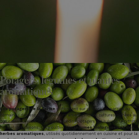
Potagers, légumes et plantes
aromatiques
Les potagers de la ferme
s'étendent sur différentes parties du
domaine : des espaces extérieurs aménagés, des cultures nichées au
cœur de l'oliveraie et de vastes jardins potagers qui suivent le rythme
naturel des saisons. On y cultive des
légumes biologiques et des
herbes aromatiques
, utilisés quotidiennement en cuisine et pour la