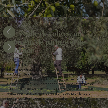
La récolte des olives, un
moment de partage et de
tradition
En Sicile, l'huile est bien plus qu'un aliment : elle fait partie
intégrante du quotidien et de la mémoire collective.
L'huile
de Baglio Occhipinti provient d'oliveraies millénaires.
Certains oliviers se trouvent au sein même de Baglio
Occhipinti, mais la plupart sont situés dans le district de
Piraino, près de Chiaramonte Gulfi ; nombre d'entre eux
dépassent les trois mètres de diamètre. Les visiteurs
peuvent visiter le domaine et, en automne, de fin
septembre à novembre, participer aux vendanges.
La