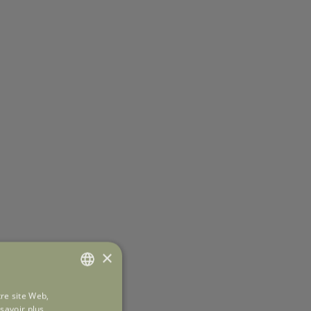
×
tre site Web,
ITALIAN
savoir plus