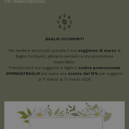
CIR: 19088012B521262
BAGLIO OCCHIPINTI
Per rendere ancora più speciale il tuo
soggiorno di marzo
al
Baglio Occhipinti, abbiamo pensato a una promozione
imperdibile.
Prenota ora il tuo soggiorno e digita il
codice promozionale
SPRINGATBAGLIO
per avere uno
sconto del 15%
per
soggiorni
al 1° marzo al 31 marzo 2026
PRENOTA ORA