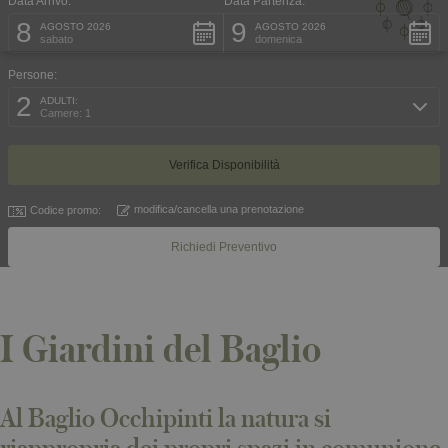
Data Arrivo:
Data Partenza:
8
9
AGOSTO 2026
AGOSTO 2026
sabato
domenica
Persone:
2
ADULTI:
Camere: 1
modifica/cancella una prenotazione
Codice promo:
Richiedi Preventivo
I Giardini del Baglio
Al Baglio Occhipinti la natura si