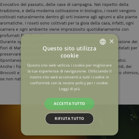
Evocativo del passato, delle case di campagna. Nel rispetto della
tradizione, e della moderna coltivazione in biologico, i roseti vengono
coltivati naturalmente dentro gli orti insieme agli agrumi e alle piante
aromatiche. I roseti sono coltivati per la gioia della casa, infatti, ogni
camera e ogni ambiente viene impreziosito quotidianamente con
profumati fiori freschi.
×
Durante ogni stagione una nuova sorpresa: così come l’esplosione dei
Questo sito utilizza
fiori di Mandorlo, o l’inebriante profumo dei fiori di campo tutelati per
cookie
preservare la biodiversità.
ITALIAN
Spontaneamente fanno la loro comparsa Iris e Gladioli selvatici.
Questo sito web utilizza i cookie per migliorare
Anche i fiori degli ortaggi sono valorizzati, come i fiori dei Cardi, dei
ENGLISH
la tua esperienza di navigazione. Utilizzando il
Broccoli e dei Carciofi, senza mai utilizzare alcun trattamento chimico,
nostro sito web acconsenti a tutti i cookie in
FRENCH
se non naturale.
conformità con la nostra policy per i cookie.
Leggi di più
ACCETTA TUTTO
RIFIUTA TUTTO